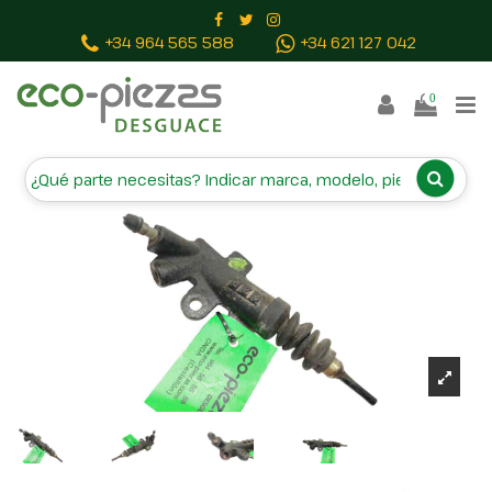
Inicio
Piezas vehículos
BOMBIN EMBRAGUE
+34 964 565 588
+34 621 127 042
0