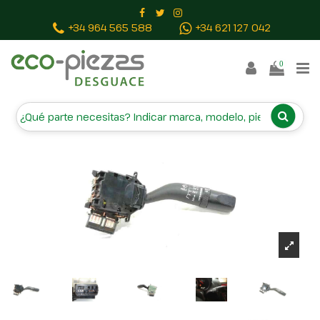
Inicio
Piezas vehículos
MANDO LIMPIA
+34 964 565 588
+34 621 127 042
0