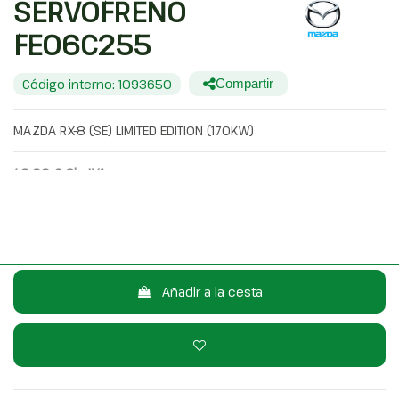
SERVOFRENO
FE06C255
Código interno: 1093650
Compartir
MAZDA RX-8 (SE) LIMITED EDITION (170KW)
40,00 €
Sin IVA
48,40 €
Con IVA
Consulta por WhatsApp
Añadir a la cesta