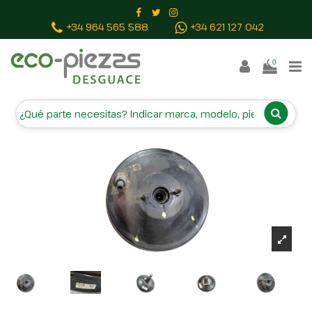
Inicio
Piezas vehículos
SERVOFRENO FE06C255
+34 964 565 588
+34 621 127 042
0