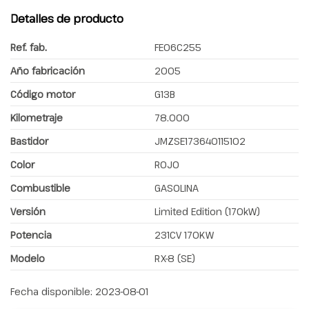
Detalles de producto
Ref. fab.
FE06C255
Año fabricación
2005
Código motor
G13B
Kilometraje
78.000
Bastidor
JMZSE173640115102
Color
ROJO
Combustible
GASOLINA
Versión
Limited Edition (170kW)
Potencia
231CV 170KW
Modelo
RX-8 (SE)
Fecha disponible:
2023-08-01