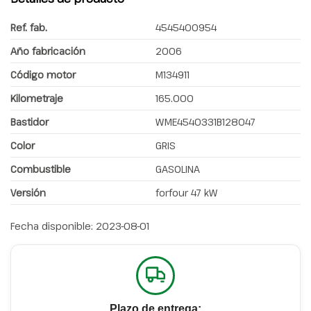
Ref. fab.
4545400954
Año fabricación
2006
Código motor
M134911
Kilometraje
165.000
Bastidor
WME4540331B128047
Color
GRIS
Combustible
GASOLINA
Versión
forfour 47 kW
Fecha disponible:
2023-08-01
Plazo de entrega: