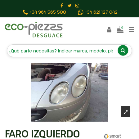
Inicio
Piezas vehículos
FARO IZQUIERDO
+34 964 565 588
+34 621 127 042
4545400954
0
FARO IZQUIERDO