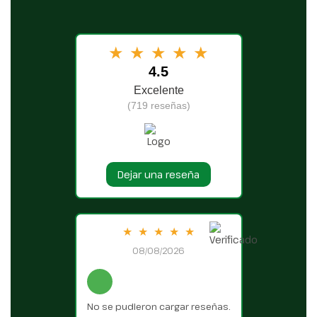
★
★
★
★
★
4.5
Excelente
(719 reseñas)
Dejar una reseña
★
★
★
★
★
08/08/2026
No se pudieron cargar reseñas.