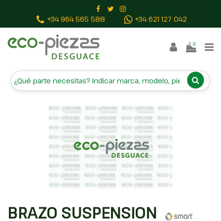
Inicio
Piezas vehículos
BRAZO SUSPENSION INFERIOR
+34 964 565 588
+34 621 127 042
DELANTERO DERECHO 4543302607
0
BRAZO SUSPENSION