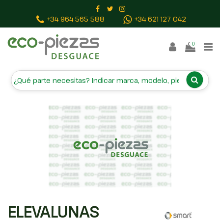
Inicio
Piezas vehículos
ELEVALUNAS TRASERO
+34 964 565 588
+34 621 127 042
DERECHO 4547300646
0
ELEVALUNAS