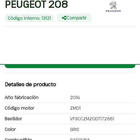
PEUGEOT 208
Código interno: 13121
Compartir
PEUGEOT 208
Consultar pieza del vehículo
Detalles de producto
Año fabricación
2014
Código motor
ZM01
Bastidor
VF3CCZMZ0DT172661
Color
GRIS
Combustible
GASOLINA