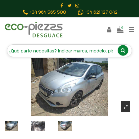
Inicio
Vehículos campa
PEUGEOT 208
+34 964 565 588
+34 621 127 042
0