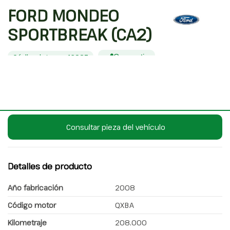
FORD MONDEO
SPORTBREAK (CA2)
Código interno: 12937
Compartir
FORD MONDEO SPORTBREAK (CA2)
Consultar pieza del vehículo
Detalles de producto
Año fabricación
2008
Código motor
QXBA
Kilometraje
208.000