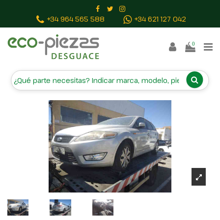
Inicio
Vehículos campa
FORD MONDEO SPORTBREAK
+34 964 565 588
+34 621 127 042
(CA2)
0