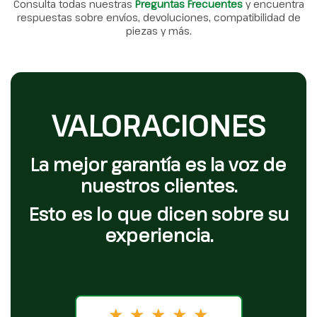
Consulta todas nuestras
Preguntas Frecuentes
y encuentra
respuestas sobre envíos, devoluciones, compatibilidad de
piezas y más.
VALORACIONES
La mejor garantía es la voz de
nuestros clientes.
Esto es lo que dicen sobre su
experiencia.
★
★
★
★
★