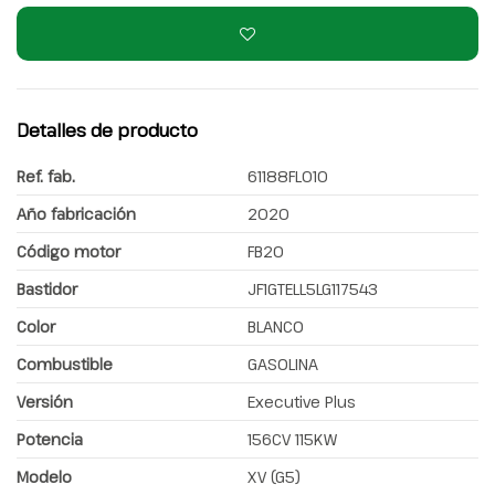
Detalles de producto
Ref. fab.
61188FL010
Año fabricación
2020
Código motor
FB20
Bastidor
JF1GTELL5LG117543
Color
BLANCO
Combustible
GASOLINA
Versión
Executive Plus
Potencia
156CV 115KW
Modelo
XV (G5)