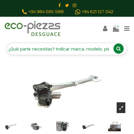
Inicio
Piezas vehículos
ELEVALUNAS DELANTERO
+34 964 565 588
+34 621 127 042
IZQUIERDO 61188FL010
0