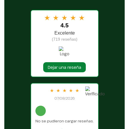
★
★
★
★
★
4.5
Excelente
(719 reseñas)
Dejar una reseña
★
★
★
★
★
07/08/2026
No se pudieron cargar reseñas.