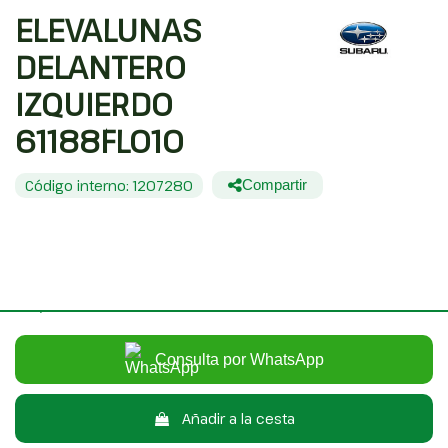
ELEVALUNAS
DELANTERO
IZQUIERDO
61188FL010
Código interno: 1207280
Compartir
SUBARU XV (G5) EXECUTIVE PLUS
50,00 €
Sin IVA
60,50 €
Con IVA
Consulta por WhatsApp
Añadir a la cesta