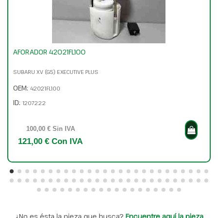
AFORADOR 42021FL100
SUBARU XV (G5) EXECUTIVE PLUS
OEM:
42021FL100
ID:
1207222
100,00 € Sin IVA
121,00 € Con IVA
¿No es ésta la pieza que busca?
Encuentre aquí la pieza