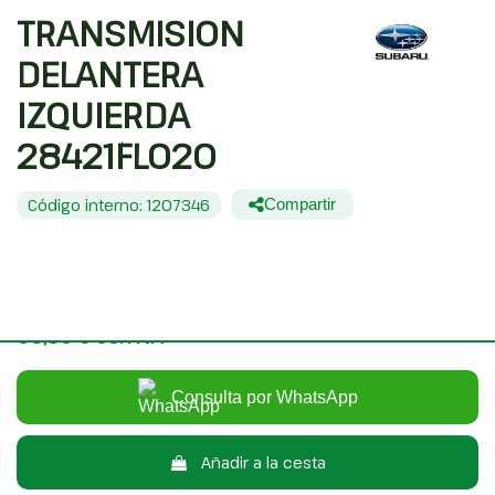
TRANSMISION
DELANTERA
IZQUIERDA
28421FL020
Código interno: 1207346
Compartir
SUBARU XV (G5) EXECUTIVE PLUS
80,00 €
Sin IVA
96,80 €
Con IVA
Consulta por WhatsApp
Añadir a la cesta