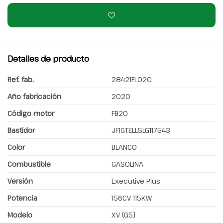
Detalles de producto
Ref. fab.
28421FL020
Año fabricación
2020
Código motor
FB20
Bastidor
JF1GTELL5LG117543
Color
BLANCO
Combustible
GASOLINA
Versión
Executive Plus
Potencia
156CV 115KW
Modelo
XV (G5)