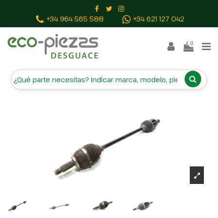
Inicio
Piezas vehículos
TRANSMISION DELANTERA
+34 964 565 588
+34 621 127 042
IZQUIERDA 28421FL020
0