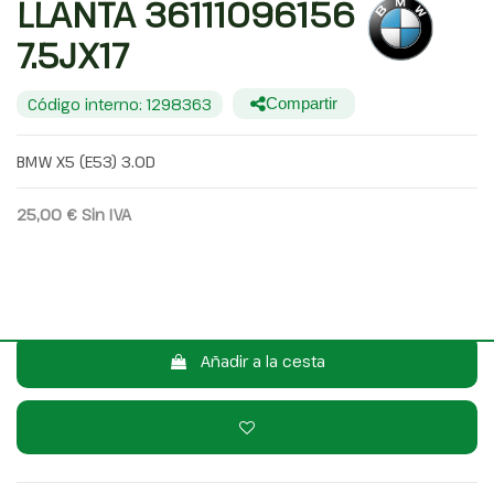
LLANTA 36111096156
7.5JX17
Código interno: 1298363
Compartir
BMW X5 (E53) 3.0D
25,00 €
Sin IVA
30,25 €
Con IVA
Consulta por WhatsApp
Añadir a la cesta