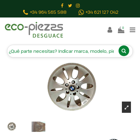
Inicio
Piezas vehículos
LLANTA 36111096156 7.5JX17
+34 964 565 588
+34 621 127 042
0