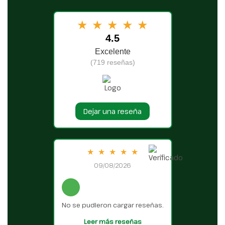
★
★
★
★
★
4.5
Excelente
(719 reseñas)
Dejar una reseña
★
★
★
★
★
09/08/2026
No se pudieron cargar reseñas.
Leer más reseñas