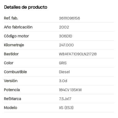
Detalles de producto
Ref. fab.
36111096156
Año fabricación
2002
Código motor
306D1D
Kilometraje
247.000
Bastidor
WBAFA71090LN21728
Color
GRIS
Combustible
Diesel
Versión
3.0d
Potencia
184CV 135KW
Ref.Marca
7.5Jx17
Modelo
X5 (E53)