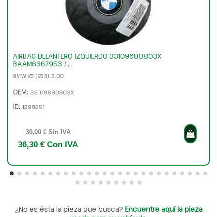
AIRBAG DELANTERO IZQUIERDO 33109680803X
BAAM6367953 /...
BMW X5 (E53) 3.0D
OEM:
33109680803X
ID:
1298291
30,00 € Sin IVA
36,30 € Con IVA
¿No es ésta la pieza que busca?
Encuentre aquí la pieza