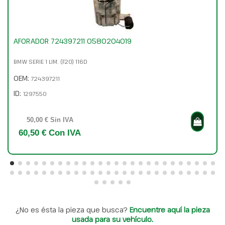
AFORADOR 724397211 0580204019
BMW SERIE 1 LIM. (F20) 116D
OEM:
724397211
ID:
1297550
50,00 € Sin IVA
60,50 € Con IVA
¿No es ésta la pieza que busca?
Encuentre aquí la pieza
usada para su vehículo.