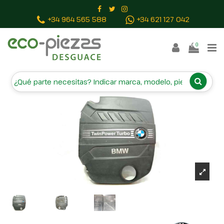
Inicio
Piezas vehículos
TAPA MOTOR 7810800
+34 964 565 588
+34 621 127 042
0