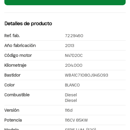
Detalles de producto
Ref. fab.
7229460
Año fabricación
2013
Código motor
N47D20C
Kilometraje
204.000
Bastidor
WBA1C71080J945093
Color
BLANCO
Combustible
Diesel
Diesel
Versión
116d
Potencia
116CV 85KW
Modelo
SERIE 1 LIM. (F20)