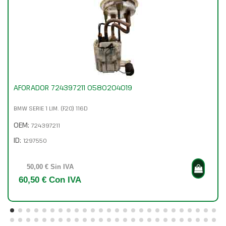
AFORADOR 724397211 0580204019
BMW SERIE 1 LIM. (F20) 116D
OEM:
724397211
ID:
1297550
50,00 € Sin IVA
60,50 € Con IVA