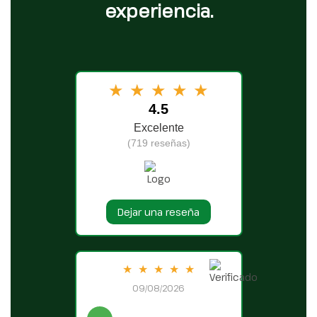
experiencia.
★
★
★
★
★
4.5
Excelente
(719 reseñas)
Dejar una reseña
★
★
★
★
★
09/08/2026