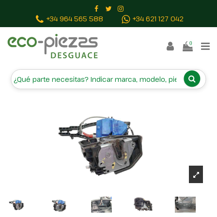
Inicio
Piezas vehículos
CERRADURA PUERTA TRASERA
+34 964 565 588
+34 621 127 042
DERECHA 7229460
0