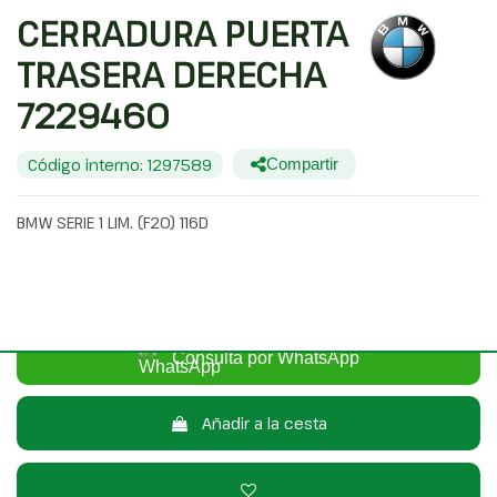
CERRADURA PUERTA
TRASERA DERECHA
7229460
Código interno: 1297589
Compartir
BMW SERIE 1 LIM. (F20) 116D
20,00 €
Sin IVA
24,20 €
Con IVA
Consulta por WhatsApp
Añadir a la cesta