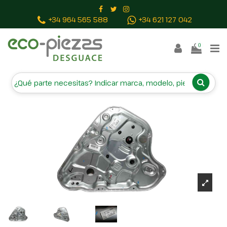
Inicio
Piezas vehículos
ELEVALUNAS TRASERO
+34 964 565 588
+34 621 127 042
IZQUIERDO 834712R000 MANUAL
0