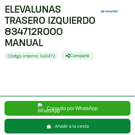
ELEVALUNAS
TRASERO IZQUIERDO
834712R000
MANUAL
Código interno: 1424172
Compartir
HYUNDAI I30 CLASSIC
35,00 €
Sin IVA
42,35 €
Con IVA
Consulta por WhatsApp
Añadir a la cesta