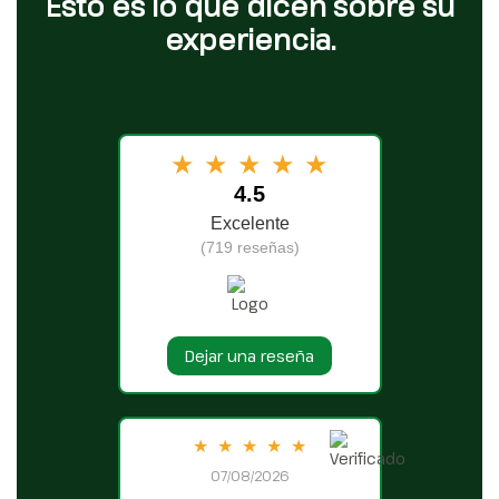
Esto es lo que dicen sobre su
experiencia.
★
★
★
★
★
4.5
Excelente
(719 reseñas)
Dejar una reseña
★
★
★
★
★
07/08/2026