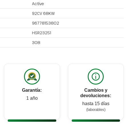
Active
92CV 68KW
96778153802
HSR23251
308
Garantía:
Cambios y
devoluciones:
1 año
hasta 15 días
(laborables)