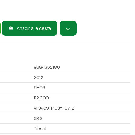
Añadir a la cesta
9684362180
2012
9H06
112.000
VF34C9HP0BY115712
GRIS
Diesel