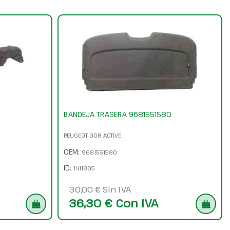
BANDEJA TRASERA 9681551580
PEUGEOT 308 ACTIVE
OEM:
9681551580
ID:
1411805
30,00 € Sin IVA
36,30 € Con IVA