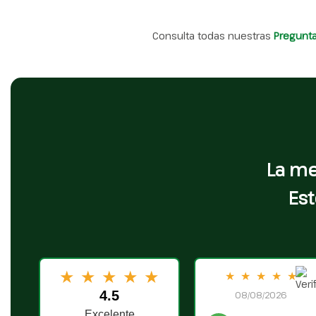
Consulta todas nuestras
Pregunt
La me
Est
★
★
★
★
★
★
★
★
★
★
4.5
08/08/2026
Excelente