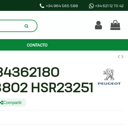
+34 964 565 588
+34 621 12 70 42
CONTACTO
84362180
3802 HSR23251
Compartir