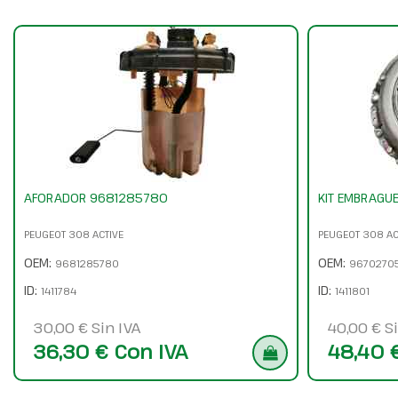
AFORADOR 9681285780
KIT EMBRAGU
PEUGEOT 308 ACTIVE
PEUGEOT 308 AC
OEM:
OEM:
9681285780
9670270
ID:
ID:
1411784
1411801
30,00 € Sin IVA
40,00 € Si
36,30 € Con IVA
48,40 