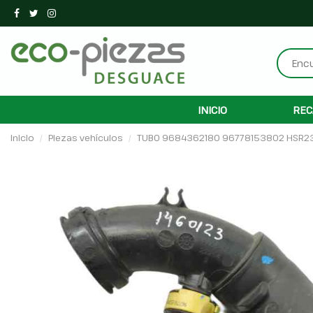
INICIO
REC
Inicio
Piezas vehículos
TUBO 9684362180 96778153802 HSR2