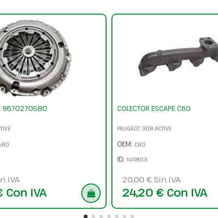
E 9670270580
COLECTOR ESCAPE C60
TIVE
PEUGEOT 308 ACTIVE
OEM:
580
C60
ID:
1411803
n IVA
20,00 € Sin IVA
€ Con IVA
24,20 € Con IVA