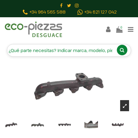
Inicio
Piezas vehículos
COLECTOR ESCAPE C60
+34 964 565 588
+34 621 127 042
0