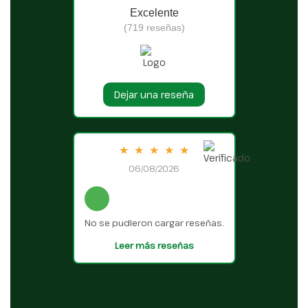
Excelente
(719 reseñas)
Dejar una reseña
★
★
★
★
★
06/08/2026
No se pudieron cargar reseñas.
Leer más reseñas