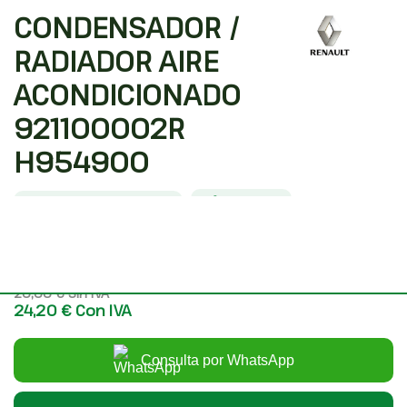
CONDENSADOR /
RADIADOR AIRE
ACONDICIONADO
921100002R
H954900
Código interno: 1478600
Compartir
RENAULT LAGUNA III DYNAMIQUE
20,00 €
Sin IVA
24,20 €
Con IVA
Consulta por WhatsApp