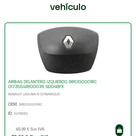
vehículo
AIRBAG DELANTERO IZQUIERDO 985100001RC
01735541800036 GD048FX
RENAULT LAGUNA III DYNAMIQUE
OEM:
985100001RC
ID:
1478555
60,00 € Sin IVA