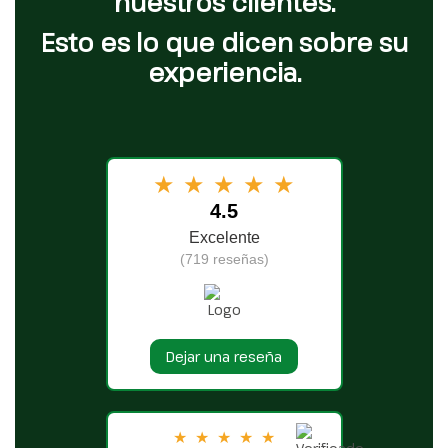
nuestros clientes.
Esto es lo que dicen sobre su
experiencia.
★
★
★
★
★
4.5
Excelente
(719 reseñas)
Dejar una reseña
★
★
★
★
★