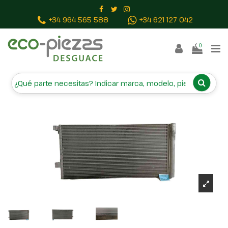
Inicio
Piezas vehículos
CONDENSADOR / RADIADOR
+34 964 565 588
+34 621 127 042
AIRE ACONDICIONADO 921100002R H954900
0