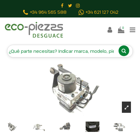
Inicio
Piezas vehículos
ABS 5WK84103
+34 964 565 588
+34 621 127 042
0