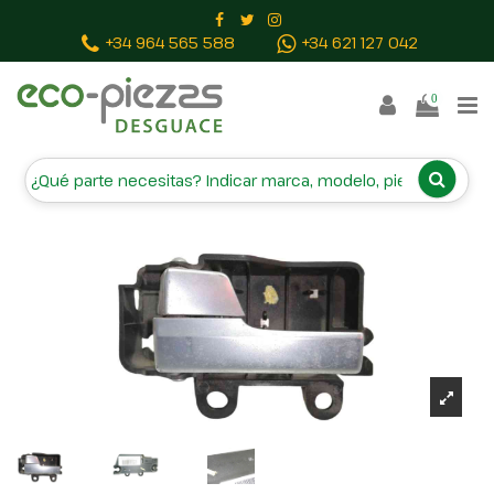
Inicio
Piezas vehículos
MANETA INTERIOR DELANTERA
+34 964 565 588
+34 621 127 042
IZQUIERDA 3M51R22601BB
0