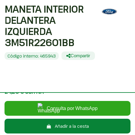
MANETA INTERIOR
DELANTERA
IZQUIERDA
3M51R22601BB
Código interno: 465943
Compartir
FORD FOCUS BERLINA (CAP) AMBIENTE (D)
20,00 €
Sin IVA
24,20 €
Con IVA
Consulta por WhatsApp
Añadir a la cesta