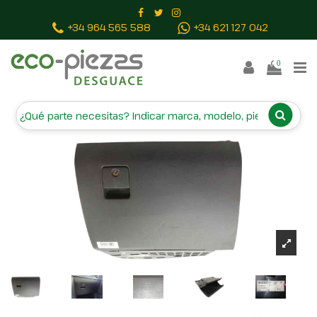
Inicio
Piezas vehículos
GUANTERA 230635620
+34 964 565 588
+34 621 127 042
0