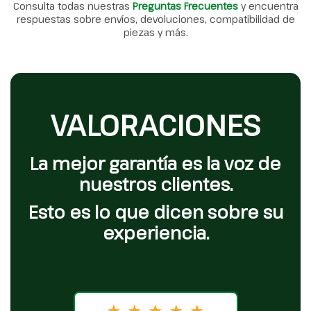
Consulta todas nuestras
Preguntas Frecuentes
y encuentra
respuestas sobre envíos, devoluciones, compatibilidad de
piezas y más.
VALORACIONES
La mejor garantía es la voz de
nuestros clientes.
Esto es lo que dicen sobre su
experiencia.
★
★
★
★
★