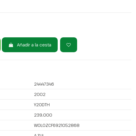
Añadir a la cesta
24447346
2002
Y20DTH
239.000
W0L0ZCF6921052868
AZUL