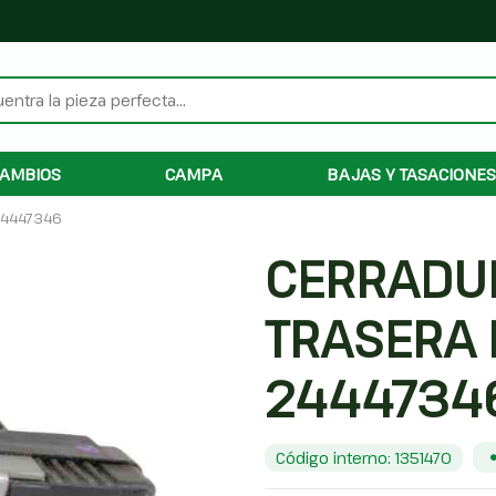
AMBIOS
CAMPA
BAJAS Y TASACIONES
24447346
CERRADU
TRASERA
2444734
Código interno: 1351470