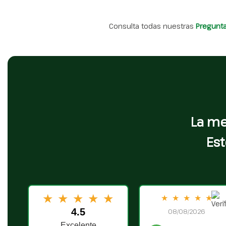
Consulta todas nuestras
Pregunt
La me
Est
★
★
★
★
★
★
★
★
★
★
4.5
08/08/2026
Excelente