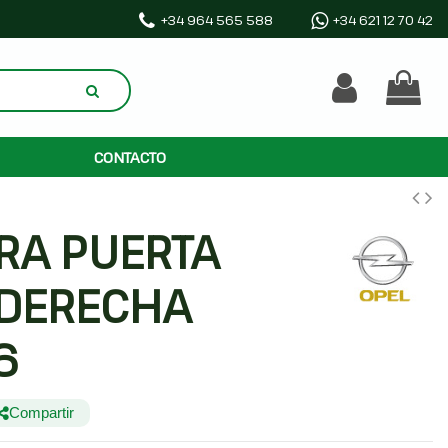
+34 964 565 588
+34 621 12 70 42
CONTACTO
RA PUERTA
 DERECHA
6
Compartir