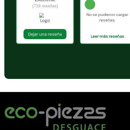
(719 reseñas)
No se pudieron cargar
reseñas.
Dejar una reseña
Leer más reseñas