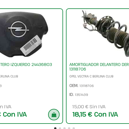
NTERO IZQUIERDO 24436803
AMORTIGUADOR DELANTERO DE
13118706
ERLINA CLUB
OPEL VECTRA C BERLINA CLUB
OEM:
3
13118706
ID:
1351439
n IVA
15,00 € Sin IVA
€ Con IVA
18,15 € Con IVA