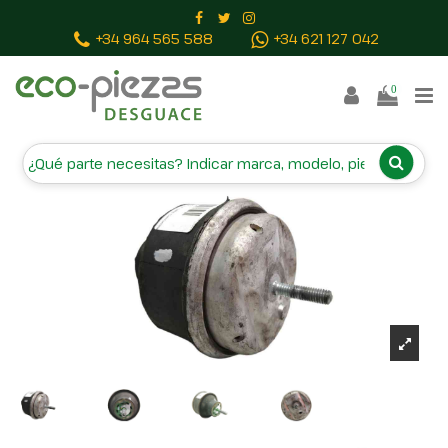
Inicio
Piezas vehículos
SOPORTE MOTOR DERECHO
+34 964 565 588
+34 621 127 042
0