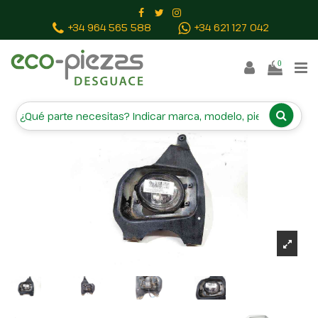
Inicio
Piezas vehículos
FARO ANTINIEBLA IZQUIERDO
+34 964 565 588
+34 621 127 042
0