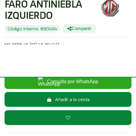
FARO ANTINIEBLA
IZQUIERDO
Código interno: 890434
Compartir
MG SERIE 45 (RT) 1.6 16V CAT
20,00 €
Sin IVA
24,20 €
Con IVA
Consulta por WhatsApp
Añadir a la cesta