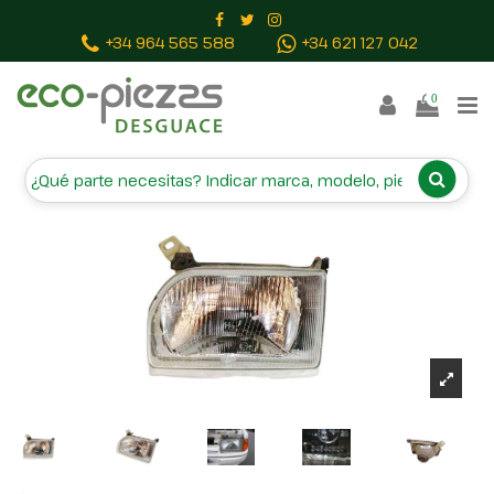
Inicio
Piezas vehículos
FARO IZQUIERDO 34540R7
+34 964 565 588
+34 621 127 042
0