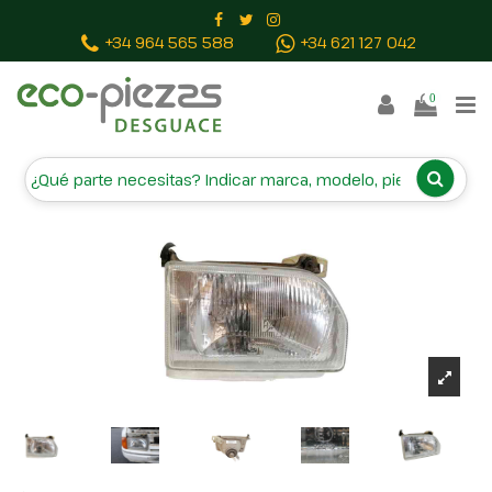
Inicio
Piezas vehículos
FARO DERECHO 34541R7
+34 964 565 588
+34 621 127 042
0