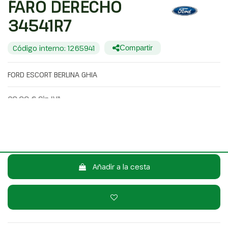
FARO DERECHO
34541R7
Código interno: 1265941
Compartir
FORD ESCORT BERLINA GHIA
20,00 €
Sin IVA
24,20 €
Con IVA
Consulta por WhatsApp
Añadir a la cesta