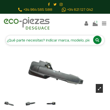
Inicio
Piezas vehículos
MANETA EXTERIOR DELANTERA
+34 964 565 588
+34 621 127 042
DERECHA
0