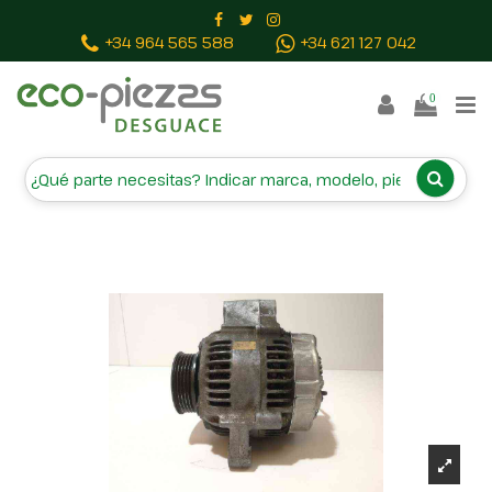
INICIO
RECAMBIOS
CAMPA
+34 964 565 588
+34 621 127 042
BAJAS Y TASACIONES
CONTACTO
0
Inicio
Piezas vehículos
ALTERNADOR 1002118720