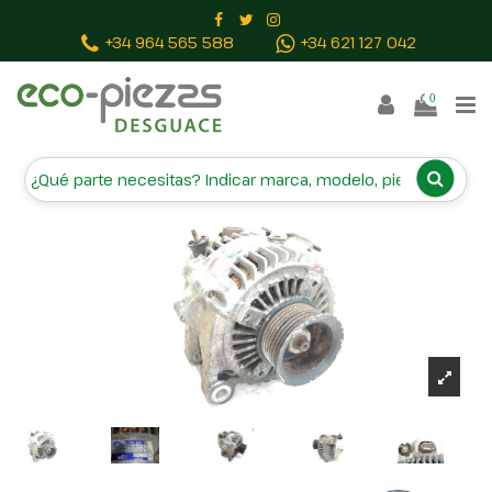
Inicio
Piezas vehículos
ALTERNADOR 2706028090
+34 964 565 588
+34 621 127 042
0