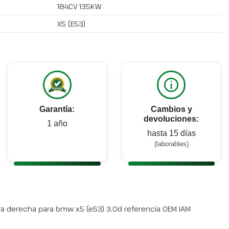
184CV 135KW
X5 (E53)
Garantía:
Cambios y
devoluciones:
1 año
hasta 15 días
(laborables)
 derecha para bmw x5 (e53) 3.0d referencia OEM IAM