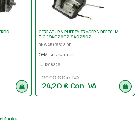
ERDO
CERRADURA PUERTA TRASERA DERECHA
51228402602 8402602
BMW X5 (E53) 3.0D
OEM:
51228402602
ID:
1298326
20,00 € Sin IVA
24,20 € Con IVA
ehículo.