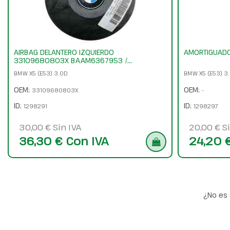
AIRBAG DELANTERO IZQUIERDO
AMORTIGUADO
33109680803X BAAM6367953 /...
BMW X5 (E53) 3.0D
BMW X5 (E53) 3
OEM:
OEM:
33109680803X
-
ID:
ID:
1298291
1298297
30,00 € Sin IVA
20,00 € Si
36,30 € Con IVA
24,20 
¿No es 