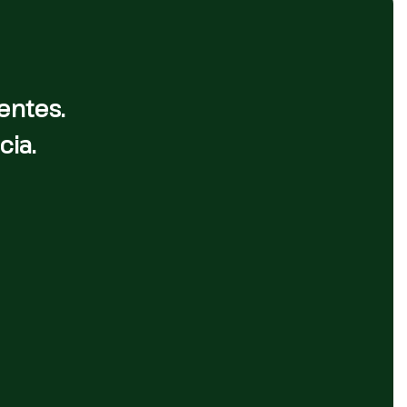
entes.
cia.