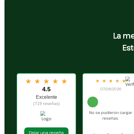
La me
Est
★
★
★
★
★
★
★
★
★
★
4.5
07/08/2026
Excelente
(719 reseñas)
No se pudieron cargar
reseñas.
Dejar una reseña