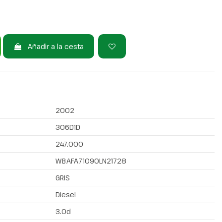
Añadir a la cesta
2002
306D1D
247.000
WBAFA71090LN21728
GRIS
Diesel
3.0d