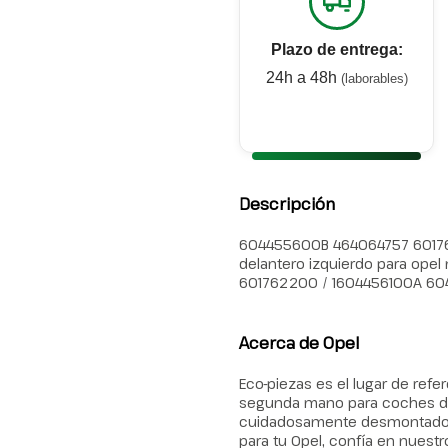
Plazo de entrega:
24h a 48h
(laborables)
Descripción
604455600B 464064757 60176
delantero izquierdo para opel 
601762200 / 1604456100A 60
Acerca de Opel
Eco-piezas es el lugar de ref
segunda mano para coches de
cuidadosamente desmontados, g
para tu Opel, confía en nuestr