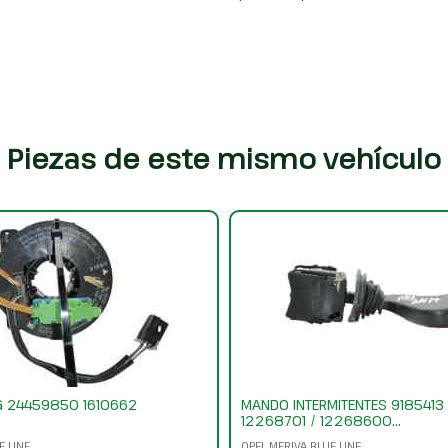
Piezas de este mismo vehículo
AG 24459850 1610662
MANDO INTERMITENTES 9185413
12268701 / 12268600...
E LINE
OPEL MERIVA BLUE LINE