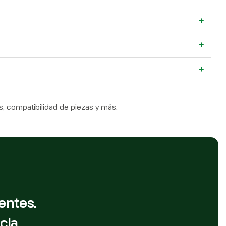
+
+
+
, compatibilidad de piezas y más.
entes.
cia.