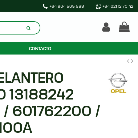
+34 964 565 588
+34 621 12 70 42
CONTACTO
ELANTERO
O 13188242
 / 601762200 /
100A