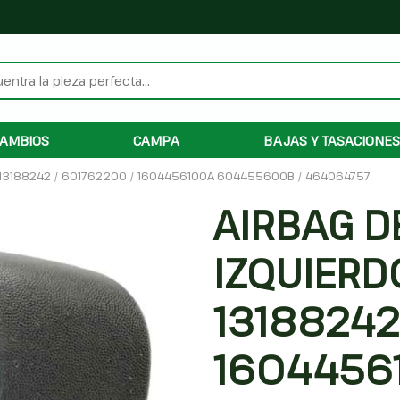
AMBIOS
CAMPA
BAJAS Y TASACIONES
 13188242 / 601762200 / 1604456100A 604455600B / 464064757
AIRBAG D
IZQUIERD
13188242
1604456