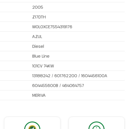
2005
Z17DTH
W0L0XCE7554319176
AZUL
Diesel
Blue Line
101CV 74KW
13188242 / 601762200 / 1604456100A
604455600B / 464064757
MERIVA