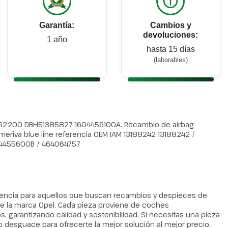
Garantía:
Cambios y
devoluciones:
1 año
hasta 15 días
(laborables)
2200 DBH51385827 1604456100A. Recambio de airbag
meriva blue line referencia OEM IAM 13188242 13188242 /
4455600B / 464064757
erencia para aquellos que buscan recambios y despieces de
 la marca Opel. Cada pieza proviene de coches
arantizando calidad y sostenibilidad. Si necesitas una pieza
o desguace para ofrecerte la mejor solución al mejor precio.