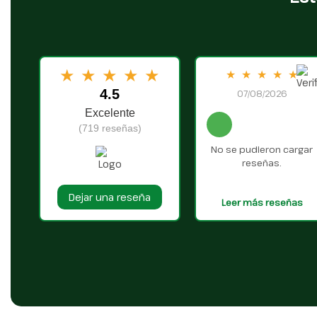
★
★
★
★
★
★
★
★
★
★
4.5
07/08/2026
Excelente
(719 reseñas)
No se pudieron cargar
reseñas.
Dejar una reseña
Leer más reseñas