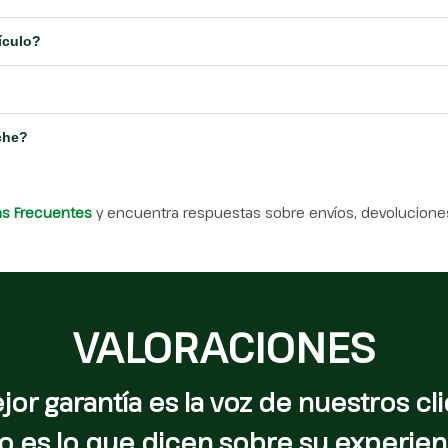
ículo?
che?
as Frecuentes
y encuentra respuestas sobre envíos, devoluciones
VALORACIONES
jor garantía es la voz de nuestros cli
o es lo que dicen sobre su experien