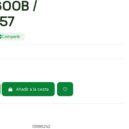
00B /
57
Compartir
Añadir a la cesta
13188242