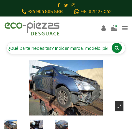
Inicio
Vehículos campa
HONDA CIVIC BERLINA 5
+34 964 565 588
+34 621 127 042
(EU7/8)
0