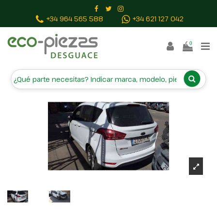
Inicio
Vehículos campa
FORD B-MAX
+34 964 565 588
+34 621 127 042
0