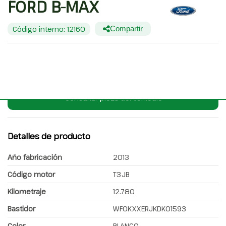
FORD B-MAX
Código interno: 12160
Compartir
FORD B-MAX
Consultar pieza del vehículo
Detalles de producto
Año fabricación
2013
Código motor
T3JB
Kilometraje
12.780
Bastidor
WF0KXXERJKDK01593
Color
BLANCO