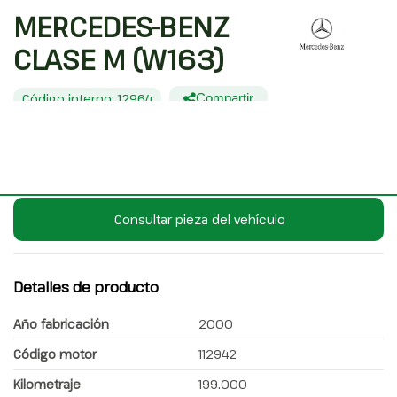
MERCEDES-BENZ
CLASE M (W163)
Código interno: 12964
Compartir
MERCEDES-BENZ CLASE M (W163)
Consultar pieza del vehículo
Detalles de producto
Año fabricación
2000
Código motor
112942
Kilometraje
199.000