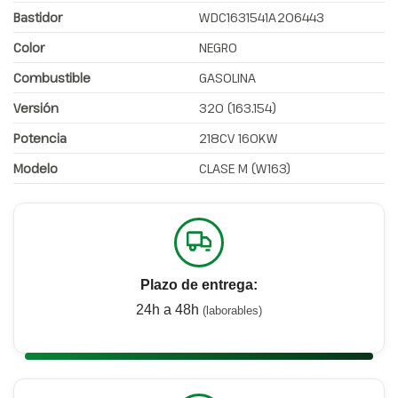
Bastidor
WDC1631541A206443
Color
NEGRO
Combustible
GASOLINA
Versión
320 (163.154)
Potencia
218CV 160KW
Modelo
CLASE M (W163)
Plazo de entrega:
24h a 48h
(laborables)