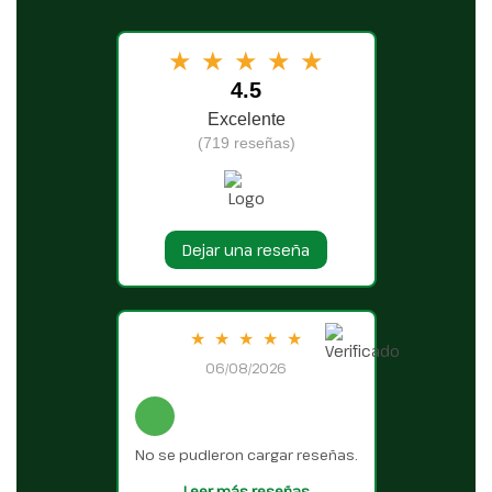
★
★
★
★
★
4.5
Excelente
(719 reseñas)
Dejar una reseña
★
★
★
★
★
06/08/2026
No se pudieron cargar reseñas.
Leer más reseñas