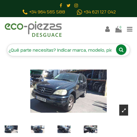
Inicio
Vehículos campa
MERCEDES-BENZ CLASE M
+34 964 565 588
+34 621 127 042
(W163)
0