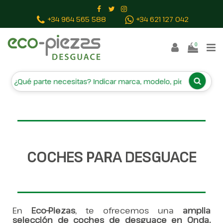
Inicio
Vehículos campa
+34 964 565 588
+34 621 127 042
0
COCHES PARA DESGUACE
En
Eco-Piezas
, te ofrecemos una
amplia
selección de coches de desguace en Onda,