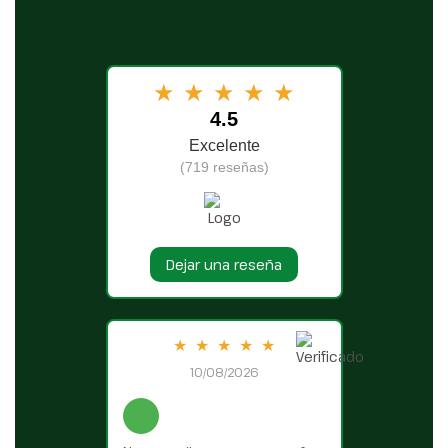
★
★
★
★
★
4.5
Excelente
(719 reseñas)
Dejar una reseña
★
★
★
★
★
10/08/2026