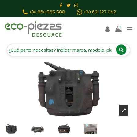
Inicio
Piezas vehículos
PINZA FRENO DELANTERA
+34 964 565 588
+34 621 127 042
DERECHA 687092 59892
0