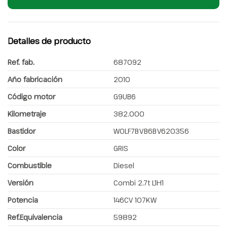
Detalles de producto
Ref. fab.
687092
Año fabricación
2010
Código motor
G9UB6
Kilometraje
382.000
Bastidor
W0LF7BVB6BV620356
Color
GRIS
Combustible
Diesel
Versión
Combi 2.7t L1H1
Potencia
146CV 107KW
Ref.Equivalencia
59892