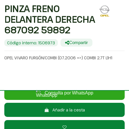
PINZA FRENO
DELANTERA DERECHA
687092 59892
Código interno: 1506973
Compartir
OPEL VIVARO FURGÓN/COMBI (07.2006 =>) COMBI 2.7T L1H1
20,00 €
Sin IVA
24,20 €
Con IVA
Consulta por WhatsApp
Añadir a la cesta