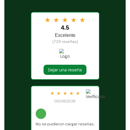
★
★
★
★
★
4.5
Excelente
(719 reseñas)
Dejar una reseña
★
★
★
★
★
06/08/2026
No se pudieron cargar reseñas.