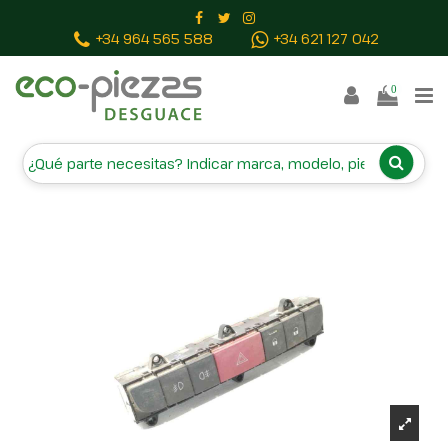
INICIO
RECAMBIOS
CAMPA
+34 964 565 588
+34 621 127 042
BAJAS Y TASACIONES
CONTACTO
0
Inicio
Piezas vehículos
WARNING