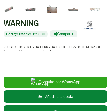
WARNING
Código interno: 1236811
Compartir
PEUGEOT BOXER CAJA CERRADA TECHO ELEVADO (BAT.3450)
(333/335)(2007=> HDI (333)
20,00 €
Sin IVA
24,20 €
Con IVA
Consulta por WhatsApp
Añadir a la cesta