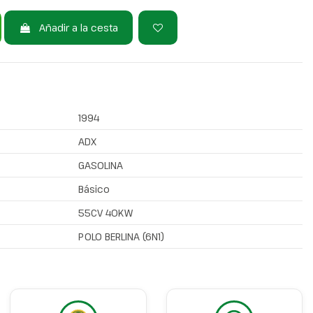
Añadir a la cesta
1994
ADX
GASOLINA
Básico
55CV 40KW
POLO BERLINA (6N1)