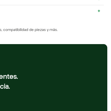
+
, compatibilidad de piezas y más.
entes.
cia.