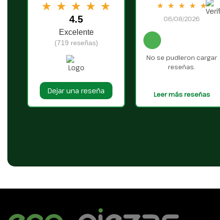
★
★
★
★
★
★
★
★
★
★
4.5
06/08/2026
Excelente
(719 reseñas)
No se pudieron cargar
reseñas.
Dejar una reseña
Leer más reseñas