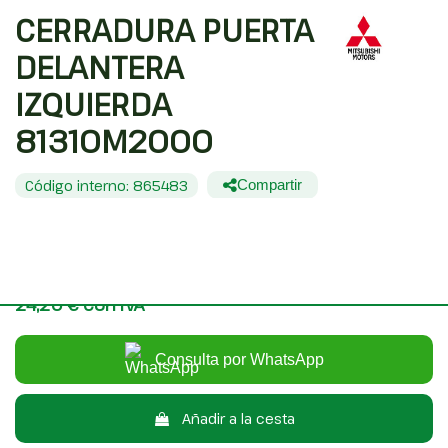
CERRADURA PUERTA
DELANTERA
IZQUIERDA
81310M2000
Código interno: 865483
Compartir
MITSUBISHI SANTAMO (HYUNDAI) SANTAMO CONFORT
20,00 €
Sin IVA
24,20 €
Con IVA
Consulta por WhatsApp
Añadir a la cesta