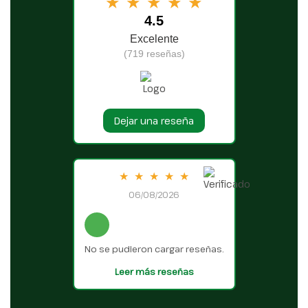
★
★
★
★
★
4.5
Excelente
(719 reseñas)
Dejar una reseña
★
★
★
★
★
06/08/2026
No se pudieron cargar reseñas.
Leer más reseñas