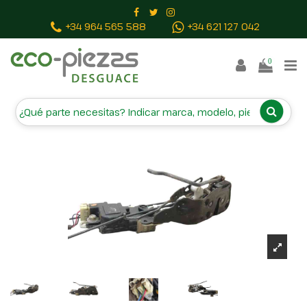
Inicio
Piezas vehículos
CERRADURA PUERTA
+34 964 565 588
+34 621 127 042
DELANTERA IZQUIERDA 81310M2000
0