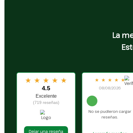
La me
Est
★
★
★
★
★
★
★
★
★
★
4.5
08/08/2026
Excelente
(719 reseñas)
No se pudieron cargar
reseñas.
Dejar una reseña