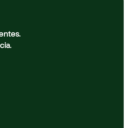
entes.
cia.