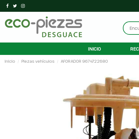
INICIO
REC
Inicio
Piezas vehículos
AFORADOR 9674722680