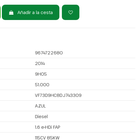
Añadir a la cesta
9674722680
2014
9H05
51.000
VF73D9HC8DJ743309
AZUL
Diesel
1.6 e-HDi FAP
115CV 85KW