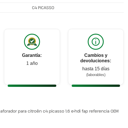
C4 PICASSO
Garantía:
Cambios y
devoluciones:
1 año
hasta 15 días
(laborables)
orador para citroën c4 picasso 1.6 e-hdi fap referencia OEM