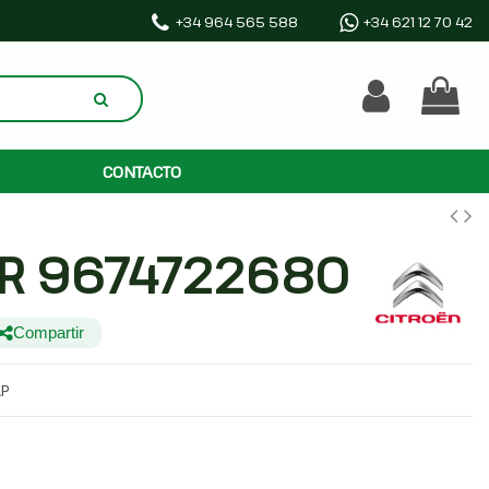
+34 964 565 588
+34 621 12 70 42
CONTACTO
R 9674722680
Compartir
AP