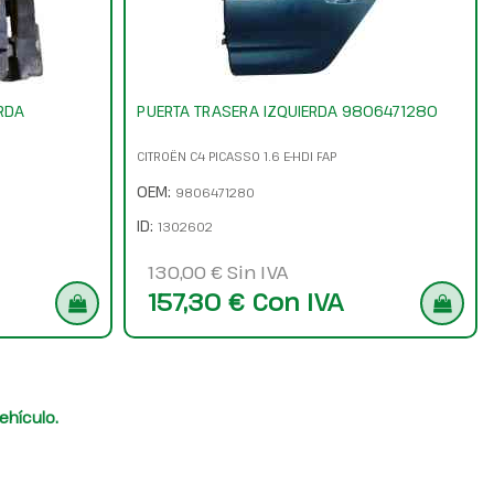
RDA
PUERTA TRASERA IZQUIERDA 9806471280
CITROËN C4 PICASSO 1.6 E-HDI FAP
OEM:
9806471280
ID:
1302602
130,00 € Sin IVA
157,30 € Con IVA
ehículo.