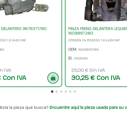
A DELANTERO 9676371780
PINZA FRENO DELANTERA IZQUIE
1609897280
SSO 1.6 E-HDI FAP
CITROËN C4 PICASSO 1.6 E-HDI FAP
OEM:
780
1609897280
ID:
1302594
n IVA
25,00 € Sin IVA
€ Con IVA
30,25 € Con IVA
ésta la pieza que busca?
Encuentre aquí la pieza usada para su v