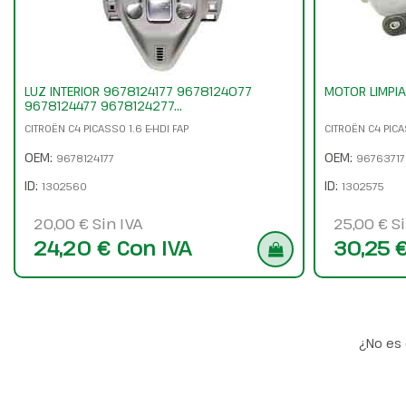
LUZ INTERIOR 9678124177 9678124077
MOTOR LIMPI
9678124477 9678124277...
CITROËN C4 PICASSO 1.6 E-HDI FAP
CITROËN C4 PICA
OEM:
OEM:
9678124177
9676371
ID:
ID:
1302560
1302575
20,00 € Sin IVA
25,00 € Si
24,20 € Con IVA
30,25 
¿No es 