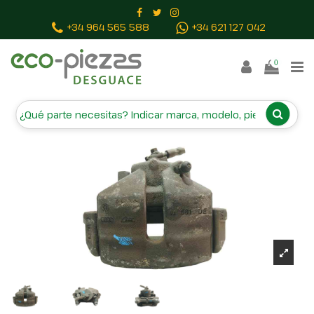
Inicio
Piezas vehículos
PINZA FRENO DELANTERA
+34 964 565 588
+34 621 127 042
IZQUIERDA
0