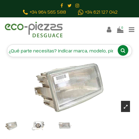
Inicio
Piezas vehículos
FARO DERECHO
+34 964 565 588
+34 621 127 042
0