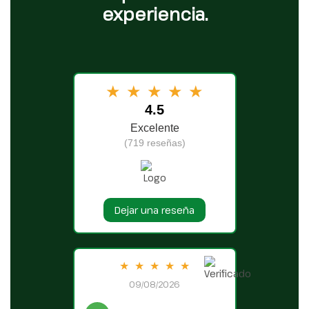
experiencia.
★
★
★
★
★
4.5
Excelente
(719 reseñas)
Dejar una reseña
★
★
★
★
★
09/08/2026