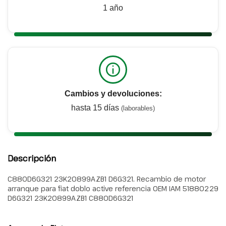
1 año
Cambios y devoluciones:
hasta 15 días
(laborables)
Descripción
C880D6G321 23K20899AZB1 D6G321. Recambio de motor
arranque para fiat doblo active referencia OEM IAM 51880229
D6G321 23K20899AZB1 C880D6G321