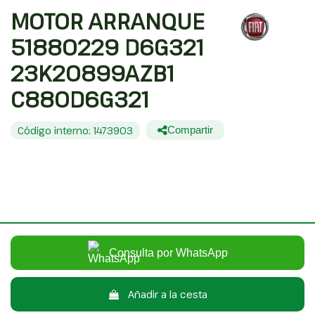
MOTOR ARRANQUE
51880229 D6G321
23K20899AZB1
C880D6G321
Código interno: 1473903
Compartir
FIAT DOBLO ACTIVE
25,00 €
Sin IVA
30,25 €
Con IVA
Consulta por WhatsApp
Añadir a la cesta