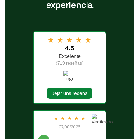
experiencia.
★
★
★
★
★
4.5
Excelente
(719 reseñas)
Dejar una reseña
★
★
★
★
★
07/08/2026