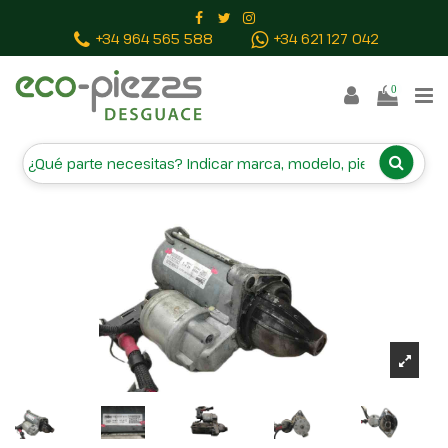
Inicio
Piezas vehículos
MOTOR ARRANQUE 51880229
+34 964 565 588
+34 621 127 042
D6G321 23K20899AZB1 C880D6G321
0