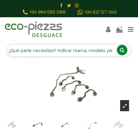
Inicio
Piezas vehículos
TUBO
+34 964 565 588
+34 621 127 042
0