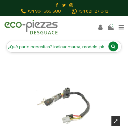
INICIO
RECAMBIOS
CAMPA
+34 964 565 588
+34 621 127 042
BAJAS Y TASACIONES
CONTACTO
0
Inicio
Piezas vehículos
CONMUTADOR DE ARRANQUE