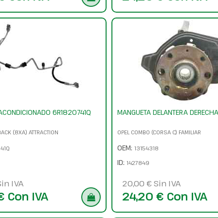
 ACONDICIONADO 6R1820741Q
MANGUETA DELANTERA DERECHA
BACK (8XA) ATTRACTION
OPEL COMBO (CORSA C) FAMILIAR
OEM:
41Q
13154318
ID:
1427849
in IVA
20,00 € Sin IVA
€ Con IVA
24,20 € Con IVA