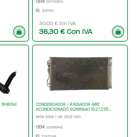
OEM:
55700614
ID:
1297157
30,00 € Sin IVA
36,30 € Con IVA
 11H8341
CONDENSADOR / RADIADOR AIRE
ACONDICIONADO 9288940 15272311...
BMW SERIE 1 LIM. (F20) 116D
OEM:
9288940
ID:
1297598