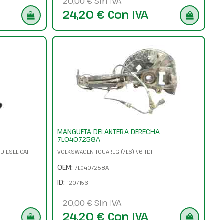
20,00 € Sin IVA
24,20 € Con IVA
MANGUETA DELANTERA DERECHA
7L0407258A
DIESEL CAT
VOLKSWAGEN TOUAREG (7L6) V6 TDI
OEM:
7L0407258A
ID:
1207153
20,00 € Sin IVA
24,20 € Con IVA