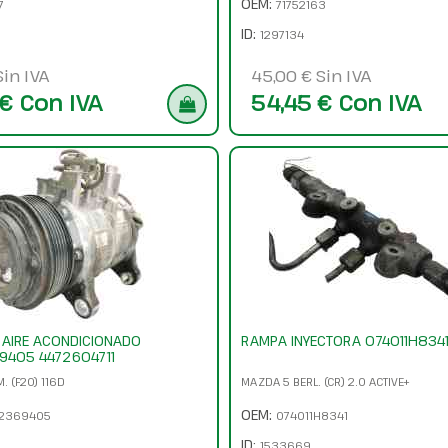
OEM:
7
71752163
ID:
1297134
Sin IVA
45,00 € Sin IVA
€ Con IVA
54,45 € Con IVA
AIRE ACONDICIONADO
RAMPA INYECTORA 074011H8341
405 4472604711
. (F20) 116D
MAZDA 5 BERL. (CR) 2.0 ACTIVE+
OEM:
2369405
074011H8341
ID:
1533669