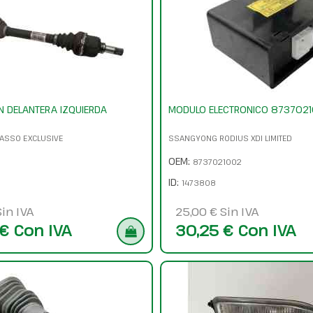
N DELANTERA IZQUIERDA
MODULO ELECTRONICO 873702
CASSO EXCLUSIVE
SSANGYONG RODIUS XDI LIMITED
OEM:
8737021002
ID:
1473808
in IVA
25,00 € Sin IVA
€ Con IVA
30,25 € Con IVA