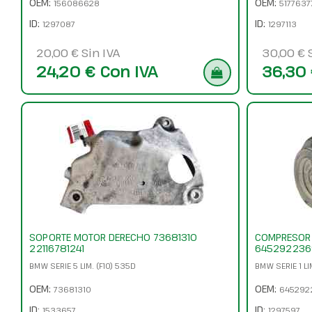
OEM:
OEM:
156086628
5177637
ID:
ID:
1297087
1297113
20,00 € Sin IVA
30,00 € 
24,20 € Con IVA
36,30 
SOPORTE MOTOR DERECHO 73681310
COMPRESOR 
22116781241
6452922369
BMW SERIE 5 LIM. (F10) 535D
BMW SERIE 1 LIM
OEM:
OEM:
73681310
645292
ID:
ID:
1533657
1297597