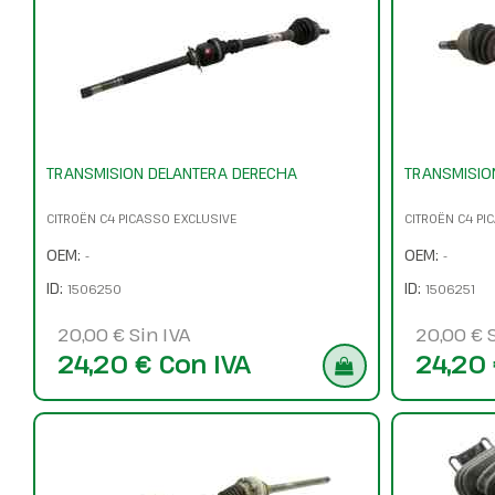
TRANSMISION DELANTERA DERECHA
TRANSMISIO
CITROËN C4 PICASSO EXCLUSIVE
CITROËN C4 PI
OEM:
OEM:
-
-
ID:
ID:
1506250
1506251
20,00 € Sin IVA
20,00 € S
24,20 € Con IVA
24,20 