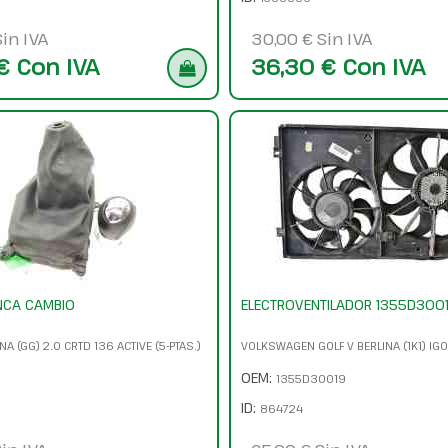
in IVA
30,00 € Sin IVA
€ Con IVA
36,30 € Con IVA
NCA CAMBIO
ELECTROVENTILADOR 1355D300
A (GG) 2.0 CRTD 136 ACTIVE (5-PTAS.)
VOLKSWAGEN GOLF V BERLINA (1K1) IGO
OEM:
1355D30019
ID:
864724