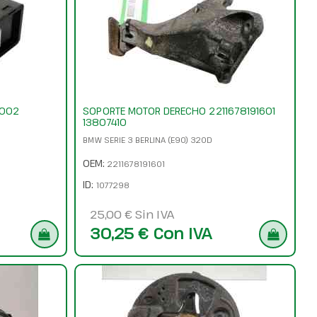
1002
SOPORTE MOTOR DERECHO 2211678191601
13807410
BMW SERIE 3 BERLINA (E90) 320D
OEM:
2211678191601
ID:
1077298
25,00 € Sin IVA
30,25 € Con IVA