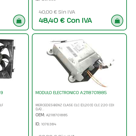
40,00 € Sin IVA
48,40 € Con IVA
19
MODULO ELECTRONICO A2118701885
LF
MERCEDES-BENZ CLASE CLC (CL203) CLC 220 CDI
(LA)...
OEM:
A2118701885
ID:
1076384