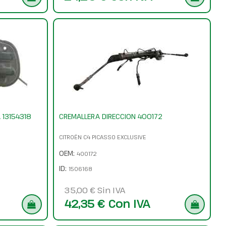
 13154318
CREMALLERA DIRECCION 400172
CITROËN C4 PICASSO EXCLUSIVE
OEM:
400172
ID:
1506168
35,00 € Sin IVA
42,35 € Con IVA