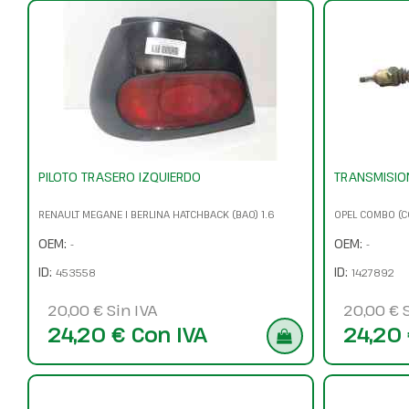
PILOTO TRASERO IZQUIERDO
TRANSMISIO
RENAULT MEGANE I BERLINA HATCHBACK (BA0) 1.6
OPEL COMBO (C
OEM:
OEM:
-
-
ID:
ID:
453558
1427892
20,00 € Sin IVA
20,00 € S
24,20 € Con IVA
24,20 