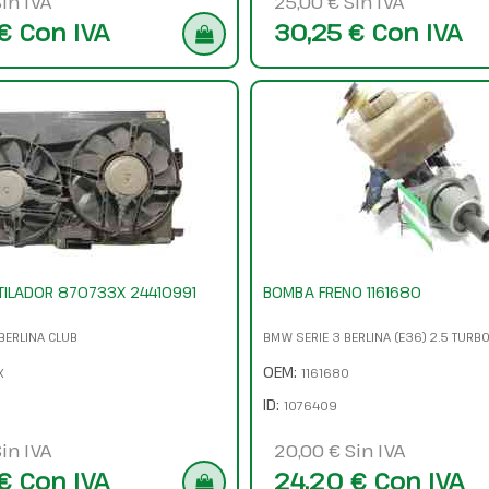
in IVA
25,00 € Sin IVA
€ Con IVA
30,25 € Con IVA
TILADOR 870733X 24410991
BOMBA FRENO 1161680
BERLINA CLUB
BMW SERIE 3 BERLINA (E36) 2.5 TURBO
OEM:
X
1161680
ID:
1076409
in IVA
20,00 € Sin IVA
€ Con IVA
24,20 € Con IVA