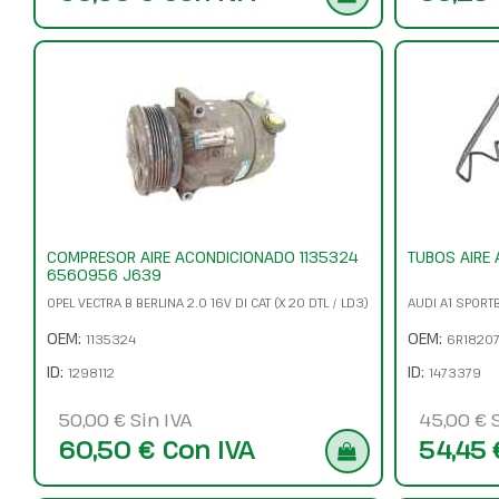
COMPRESOR AIRE ACONDICIONADO 1135324
TUBOS AIRE
6560956 J639
OPEL VECTRA B BERLINA 2.0 16V DI CAT (X 20 DTL / LD3)
AUDI A1 SPORT
OEM:
OEM:
1135324
6R18207
ID:
ID:
1298112
1473379
50,00 € Sin IVA
45,00 € S
60,50 € Con IVA
54,45 