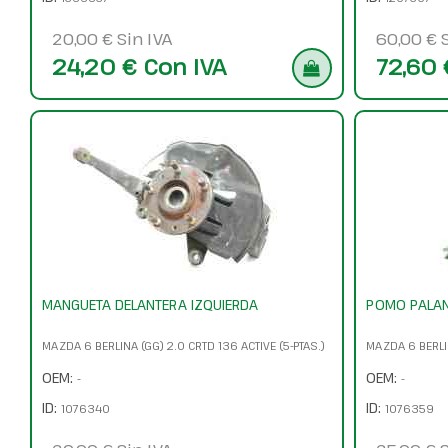
20,00 € Sin IVA
60,00 € S
24,20 € Con IVA
72,60 
MANGUETA DELANTERA IZQUIERDA
POMO PALA
MAZDA 6 BERLINA (GG) 2.0 CRTD 136 ACTIVE (5-PTAS.)
MAZDA 6 BERLIN
OEM:
OEM:
-
-
ID:
ID:
1076340
1076359