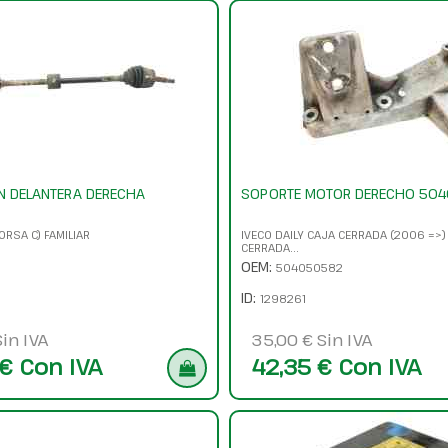
N DELANTERA DERECHA
SOPORTE MOTOR DERECHO 50
ORSA C) FAMILIAR
IVECO DAILY CAJA CERRADA (2006 =>)
CERRADA...
OEM:
504050582
ID:
1298261
in IVA
35,00 € Sin IVA
€ Con IVA
42,35 € Con IVA