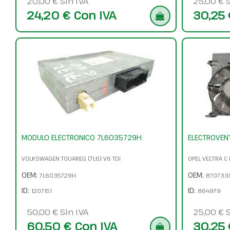
20,00 € Sin IVA
25,00 € S
24,20 € Con IVA
30,25 
MODULO ELECTRONICO 7L6035729H
ELECTROVEN
VOLKSWAGEN TOUAREG (7L6) V6 TDI
OPEL VECTRA C 
OEM:
OEM:
7L6035729H
870733
ID:
ID:
1207151
864979
50,00 € Sin IVA
25,00 € S
60,50 € Con IVA
30,25 