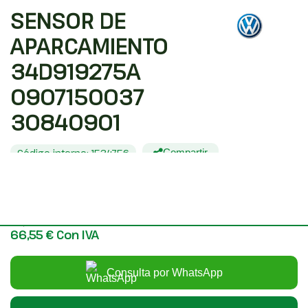
SENSOR DE
APARCAMIENTO
34D919275A
0907150037
30840901
Código interno: 1534756
Compartir
VOLKSWAGEN GOLF VII LIM. (5G1) ADVANCE BLUEMOTION
55,00 €
Sin IVA
66,55 €
Con IVA
Consulta por WhatsApp