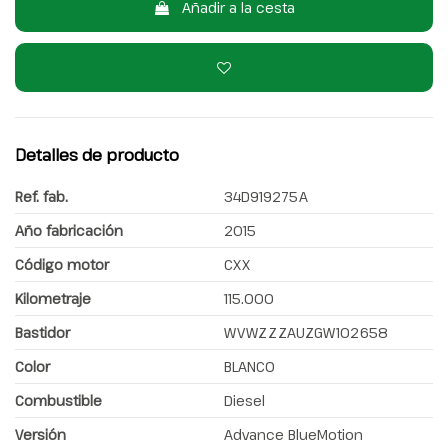
Añadir a la cesta
Detalles de producto
Ref. fab.
34D919275A
Año fabricación
2015
Código motor
CXX
Kilometraje
115.000
Bastidor
WVWZZZAUZGW102658
Color
BLANCO
Combustible
Diesel
Versión
Advance BlueMotion