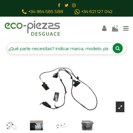
Inicio
Piezas vehículos
SENSOR DE APARCAMIENTO
+34 964 565 588
+34 621 127 042
34D919275A 0907150037 30840901
0