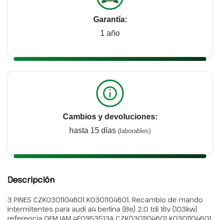
Garantía:
1 año
Cambios y devoluciones:
hasta 15 días
(laborables)
Descripción
3 PINES CZK0301104601 K0301104601. Recambio de mando
intermitentes para audi a4 berlina (8e) 2.0 tdi 16v (103kw)
referencia OEM IAM 4E0953513A CZK0301104601 K0301104601