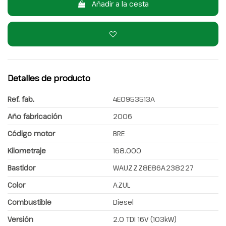
Añadir a la cesta
Detalles de producto
Ref. fab.
4E0953513A
Año fabricación
2006
Código motor
BRE
Kilometraje
168.000
Bastidor
WAUZZZ8E86A238227
Color
AZUL
Combustible
Diesel
Versión
2.0 TDI 16V (103kW)