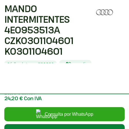
MANDO
INTERMITENTES
4E0953513A
CZK0301104601
K0301104601
Código interno: 1166099
Compartir
AUDI A4 BERLINA (8E) 2.0 TDI 16V (103KW)
20,00 €
Sin IVA
24,20 €
Con IVA
Consulta por WhatsApp