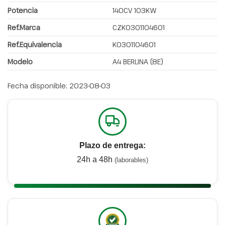
Potencia
140CV 103KW
Ref.Marca
CZK0301104601
Ref.Equivalencia
K0301104601
Modelo
A4 BERLINA (8E)
Fecha disponible:
2023-08-03
Plazo de entrega:
24h a 48h
(laborables)