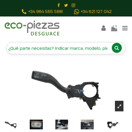
Inicio
Piezas vehículos
MANDO INTERMITENTES
+34 964 565 588
+34 621 127 042
4E0953513A CZK0301104601 K0301104601
0