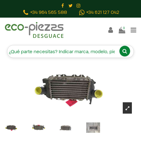
Inicio
Piezas vehículos
INTERCOOLER 52475657
+34 964 565 588
+34 621 127 042
0