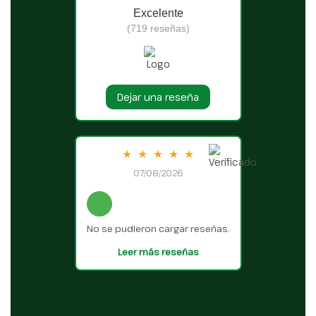
Excelente
(719 reseñas)
Dejar una reseña
★
★
★
★
★
07/08/2026
No se pudieron cargar reseñas.
Leer más reseñas