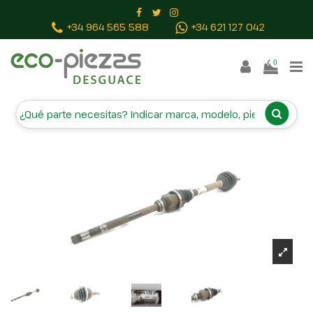
Inicio
Piezas vehículos
TRANSMISION DELANTERA
+34 964 565 588
+34 621 127 042
DERECHA 9637117880
0