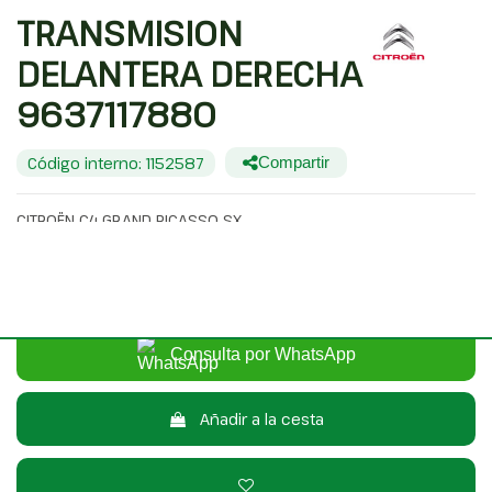
TRANSMISION
DELANTERA DERECHA
9637117880
Código interno: 1152587
Compartir
CITROËN C4 GRAND PICASSO SX
20,00 €
Sin IVA
24,20 €
Con IVA
Consulta por WhatsApp
Añadir a la cesta