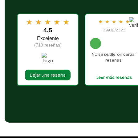
★
★
★
★
★
★
★
★
★
★
4.5
09/08/2026
Excelente
(719 reseñas)
No se pudieron cargar
reseñas.
Dejar una reseña
Leer más reseñas