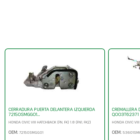
CERRADURA PUERTA DELANTERA IZQUIERDA
CREMALLERA 
72150SMGG01...
Q003T62371
HONDA CIVIC VIII HATCHBACK (FN, FK) 1.8 (FN1, FK2)
HONDA CIVIC VIII 
OEM:
OEM:
72150SMGG01
53601SM