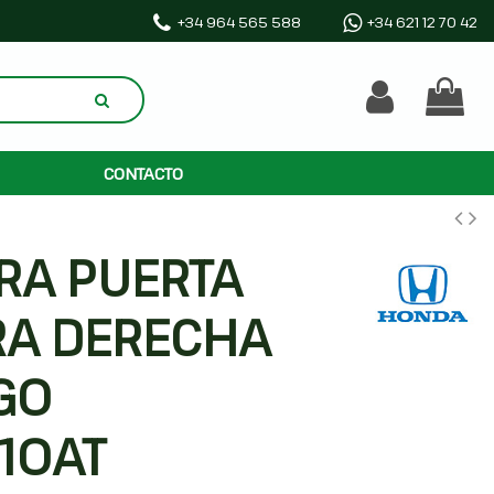
+34 964 565 588
+34 621 12 70 42
CONTACTO
RA PUERTA
RA DERECHA
G0
10AT