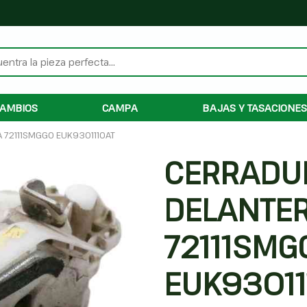
AMBIOS
CAMPA
BAJAS Y TASACIONES
 72111SMGG0 EUK9301110AT
CERRADU
DELANTE
72111SMG
EUK93011