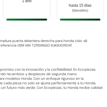
1 año
hasta 15 días
(laborables)
radura puerta delantera derecha para honda civic viii
2) referencia OEM IAM 72111SMGG0 EUK9301110AT
omiso con la innovación y la confiabilidad. En Eco-piezas,
iendo recambios y despieces de segunda mano
ra modelos Honda. Con un enfoque riguroso en la
e cada pieza no solo se ajusta perfectamente a tu Honda,
 un futuro más verde. Con Eco-piezas, tu Honda recibe calidad