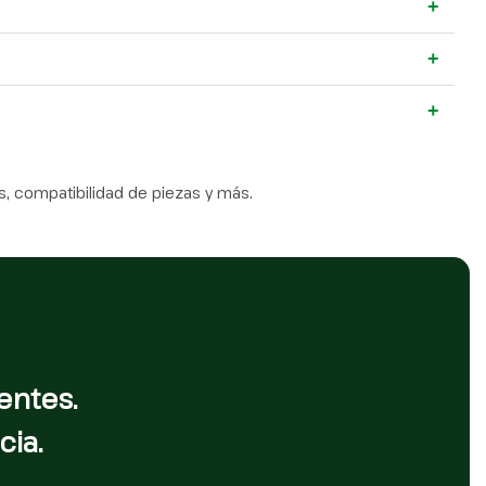
+
+
+
, compatibilidad de piezas y más.
entes.
cia.