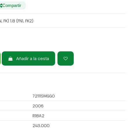
Compartir
FK) 1.8 (FN1, FK2)
Añadir a la cesta
72111SMGG0
2006
R18A2
243.000