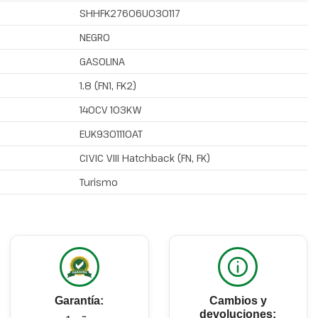
SHHFK27606U030117
NEGRO
GASOLINA
1.8 (FN1, FK2)
140CV 103KW
EUK9301110AT
CIVIC VIII Hatchback (FN, FK)
Turismo
Garantía:
Cambios y
devoluciones: