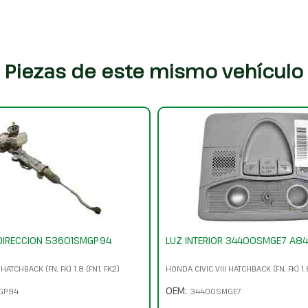
Piezas de este mismo vehículo
DIRECCION 53601SMGP94
LUZ INTERIOR 34400SMGE7 A8
HATCHBACK (FN, FK) 1.8 (FN1, FK2)
HONDA CIVIC VIII HATCHBACK (FN, FK) 1.8
OEM:
GP94
34400SMGE7