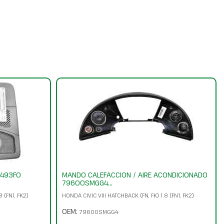
4493F0
MANDO CALEFACCION / AIRE ACONDICIONADO
79600SMGG4...
 (FN1, FK2)
HONDA CIVIC VIII HATCHBACK (FN, FK) 1.8 (FN1, FK2)
OEM:
79600SMGG4