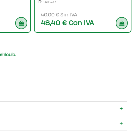
ID:
1491477
40,00 € Sin IVA
48,40 € Con IVA
ehículo.
+
+