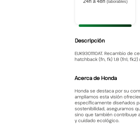
24h a 48h
(laborables)
Descripción
EUK9301110AT. Recambio de cer
hatchback (fn, fk) 1.8 (fn1, fk
Acerca de Honda
Honda se destaca por su compr
ampliamos esta visión ofrec
específicamente diseñados pa
sostenibilidad, aseguramos qu
sino que también contribuye a
y cuidado ecológico.